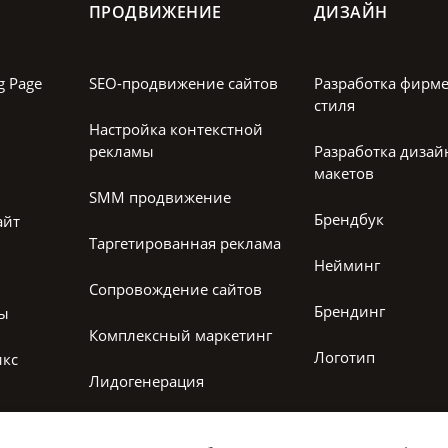
ПРОДВИЖЕНИЕ
ДИЗАЙН
g Page
SEO-продвижение сайтов
Разработка фирм
стиля
Настройка контекстной
рекламы
Разработка дизай
макетов
SMM продвижение
Брендбук
айт
Таргетированная реклама
Нейминг
Сопровождение сайтов
Брендинг
лы
Комплексный маркетинг
Логотип
икс
Лидогенерация
Настройка рекламы