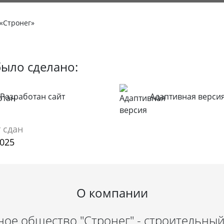
 «Стронег»
было сделано:
Разработан сайт
Адаптивная верси
 сдан
2025
О компании
ое общество "Стронег" - строительный