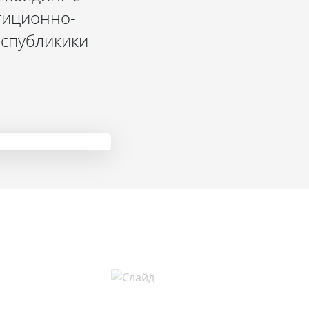
тиционно-
еспубликики