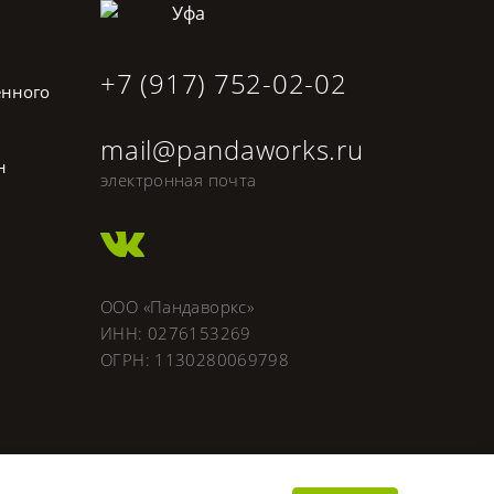
Уфа
+7 (917) 752-02-02
енного
mail@pandaworks.ru
н
электронная почта
ООО «Пандаворкс»
ИНН: 0276153269
ОГРН: 1130280069798