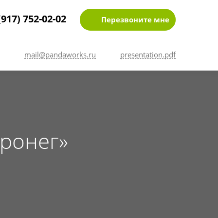
(917) 752-02-02
Перезвоните мне
mail@pandaworks.ru
presentation.pdf
тронег»