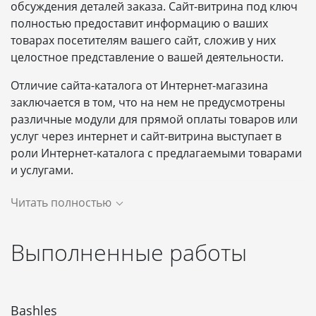
обсуждения деталей заказа. Сайт-витрина под ключ
полностью предоставит информацию о ваших
товарах посетителям вашего сайт, сложив у них
целостное представление о вашей деятельности.
Отличие сайта-каталога от Интернет-магазина
заключается в том, что на нем не предусмотрены
различные модули для прямой оплаты товаров или
услуг через интернет и сайт-витрина выступает в
роли Интернет-каталога с предлагаемыми товарами
и услугами.
Однако, это не значит, что сайт-витрина является
Читать полностью
неполноценной версией Интернет-магазина.
Нередко Интернет-магазин не подходит
Выполненные работы
функционалом для определённых организаций. Сайт
каталог товаров подходит для организаций,
продукция или услуги которых не имеют ярко-
выраженной штучной комплектации с чёткой ценой.
Bashles