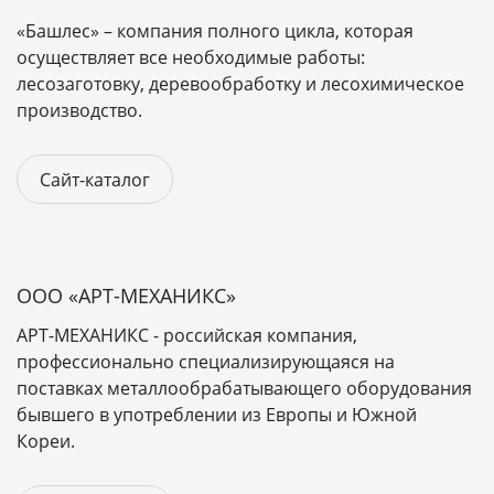
Например - напольные покрытия. Digital-студия
Пандаворкс занимается созданием сайтов-витрин.
«Башлес» – компания полного цикла, которая
После завершения разработки передаём готовый
осуществляет все необходимые работы:
сайт с доменом и бесплатным хостингом на месяц.
лесозаготовку, деревообработку и лесохимическое
Заказать сайт-каталог у нас – значит довериться
производство.
профессионалам.
Сайт-каталог
ООО «АРТ-МЕХАНИКС»
АРТ-МЕХАНИКС - российская компания,
профессионально специализирующаяся на
поставках металлообрабатывающего оборудования
бывшего в употреблении из Европы и Южной
Кореи.