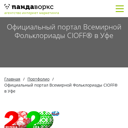
агентство интернет маркетинга
Официальный портал Всемирной
Фольклориады CIOFF® в Уфе
Главная
/
Портфолио
/
Официальный портал Всемирной Фольклориады CIOFF®
в Уфе