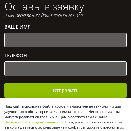
Оставьте заявку
и мы перезвоним Вам в течение часа
ВАШЕ ИМЯ
ТЕЛЕФОН
Отправить
Отправляя заявку, Вы даете согласие на
обработку
Наш сайт использует файлы cookie и аналогичные технологии для
персональных данных
и подтверждаете своё согласие
улучшения работы сервиса и анализа трафика. Некоторые данные
с
политикой конфиденциальности
могут передаваться третьим лицам в соответствии с нашей
Политикой конфиденциальности
. Продолжая пользоваться сайтом,
вы соглашаетесь с использованием cookie. Вы можете отключить их