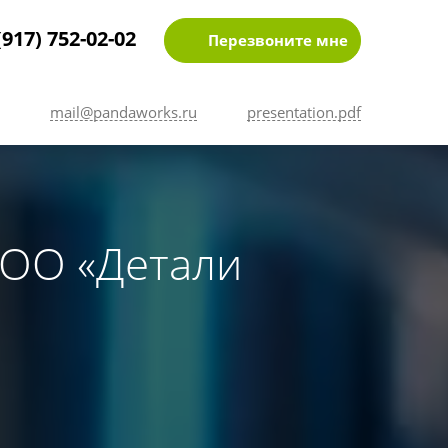
(917) 752-02-02
Перезвоните мне
mail@pandaworks.ru
presentation.pdf
ООО «Детали