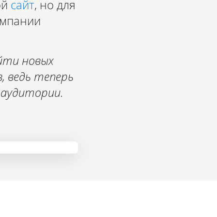
ой
сайт
, но для
омпании
йти новых
, ведь теперь
 аудитории.