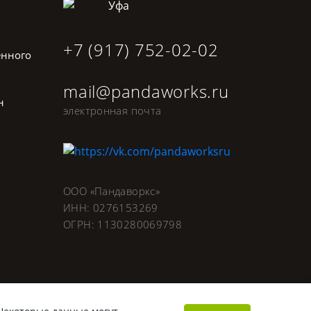
Уфа
+7 (917) 752-02-02
енного
mail@pandaworks.ru
н
электронная почта
ООО «Пандаворкс»
ИНН: 0276153269
ОГРН: 1130280069798