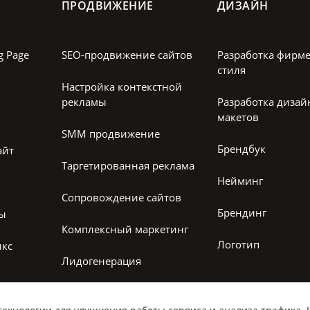
ПРОДВИЖЕНИЕ
ДИЗАЙН
g Page
SEO-продвижение сайтов
Разработка фирм
стиля
Настройка контекстной
рекламы
Разработка дизай
макетов
SMM продвижение
Брендбук
айт
Таргетированная реклама
Нейминг
Сопровождение сайтов
Брендинг
лы
Комплексный маркетинг
Логотип
икс
Лидогенерация
Настройка рекламы
Яндекс директ