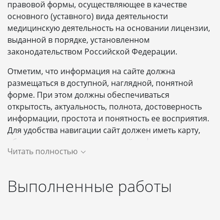
правовой формы, осуществляющее в качестве
основного (уставного) вида деятельности
медицинскую деятельность на основании лицензии,
выданной в порядке, установленном
законодательством Российской Федерации.
Отметим, что информация на сайте должна
размещаться в доступной, наглядной, понятной
форме. При этом должны обеспечиваться
открытость, актуальность, полнота, достоверность
информации, простота и понятность ее восприятия.
Для удобства навигации сайт должен иметь карту,
обеспечивающую поиск нужной информации,
Читать полностью
должна быть версия для слабовидящих, не должно
быть ошибок, а также должны быть другие
возможности для удобной работы пользователей
Выполненные работы
сайта. Например, возможность записаться к
специалисту или получить бесплатную
консультацию.