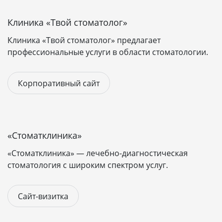
Сайт визитка
- от 80 000 рублей
Корпоративный сайт
- от 150 000 рублей
Клиника «Твой стоматолог»
После завершения разработки передаём готовый
Клиника «Твой стоматолог» предлагает
сайт с доменом и бесплатным хостингом на месяц.
профессиональные услуги в области стоматологии.
Для того, чтобы точно определить - какой сайт
оптимально решает ваши задачи, заполните,
Корпоративный сайт
пожалуйста,
бриф
,и мы рассчитаем точную
стоимость и сроки реализации проекта.
«Стоматклиника»
«Стоматклиника» — лечебно-диагностическая
стоматология с широким спектром услуг.
Сайт-визитка