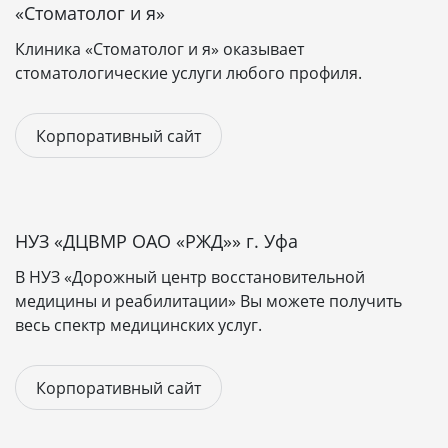
«Стоматолог и я»
Стоимость сайта для
Клиника «Стоматолог и я» оказывает
медицинской организации
стоматологические услуги любого профиля.
Digital-студия Пандаворкс занимается созданием
сайтов для медицинских организаций. В
Корпоративный сайт
минимальную стоимость входят достаточная
структура сайта, соответствующая требованиям
законодательных актов и необходимые настройки
для правильного функционирования вашего сайта и
НУЗ «ДЦВМР ОАО «РЖД»» г. Уфа
хорошего ранжирования в поисковых системах. С
В НУЗ «Дорожный центр восстановительной
примерами наших работ вы можете ознакомиться
медицины и реабилитации» Вы можете получить
ниже.
весь спектр медицинских услуг.
Заказывая сайт у нас, вы получаете уникальный сайт,
с продуманным интерфейсом, оптимальным для
Корпоративный сайт
медицинской тематики:
Landing Page
- от 80 000 рублей